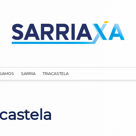
SAMOS
SARRIA
TRIACASTELA
acastela