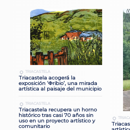
TRIACASTELA
Triacastela acogerá la
exposición ‘Φribio’, una mirada
artística al paisaje del municipio
TRIACASTELA
Triacastela recupera un horno
histórico tras casi 70 años sin
TRIAC
uso en un proyecto artístico y
Triacas
comunitario
artísti