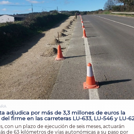
ARA
a adjudica por más de 3,3 millones de euros la
del firme en las carreteras LU-633, LU-546 y LU-62
s, con un plazo de ejecución de seis meses, actuarán
ás de 63 kilómetros de vías autonómicas a su paso por