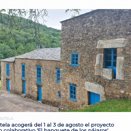
ASTELA
tela acogerá del 1 al 3 de agosto el proyecto
co colaborativo 'El banquete de los pájaros'