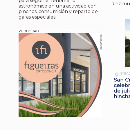
para seguir el fenómeno
diez mu
astronómico en una actividad con
pinchos, consumición y reparto de
gafas especiales
TRIA
San Cr
celebr
de jul
hinch