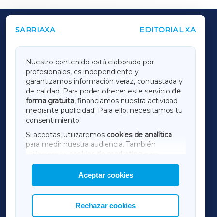
SARRIAXA
EDITORIAL XA
OUTROS PERIÓDICOS
GALICIAXA
Nuestro contenido está elaborado por
profesionales, es independiente y
LUGOXA
garantizamos información veraz, contrastada y
de calidad. Para poder ofrecer este servicio
de
forma gratuita
, financiamos nuestra actividad
TERRACHAXA
mediante publicidad. Para ello, necesitamos tu
consentimiento.
SARRIAXA
Si aceptas, utilizaremos
cookies de analítica
para medir nuestra audiencia. También
AMARIÑAXA
utilizaremos
cookies de marketing
para
mostrar publicidad de terceros.
Aceptar cookies
RIBEIRASACRAXA
Asimismo, puedes personalizar la elección de
las cookies que deseas permitir.
ACORUÑAXA
Rechazar cookies