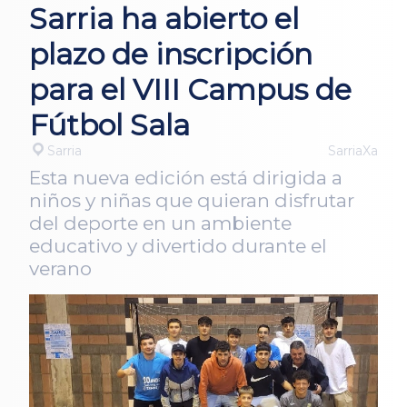
Sarria ha abierto el
plazo de inscripción
para el VIII Campus de
Fútbol Sala
Sarria
SarriaXa
Esta nueva edición está dirigida a
niños y niñas que quieran disfrutar
del deporte en un ambiente
educativo y divertido durante el
verano