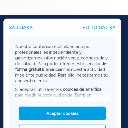
SARRIAXA
EDITORIAL XA
OUTROS PERIÓDICOS
GALICIAXA
Nuestro contenido está elaborado por
profesionales, es independiente y
LUGOXA
garantizamos información veraz, contrastada y
de calidad. Para poder ofrecer este servicio
de
forma gratuita
, financiamos nuestra actividad
TERRACHAXA
mediante publicidad. Para ello, necesitamos tu
consentimiento.
SARRIAXA
Si aceptas, utilizaremos
cookies de analítica
para medir nuestra audiencia. También
AMARIÑAXA
utilizaremos
cookies de marketing
para
mostrar publicidad de terceros.
Aceptar cookies
RIBEIRASACRAXA
Asimismo, puedes personalizar la elección de
las cookies que deseas permitir.