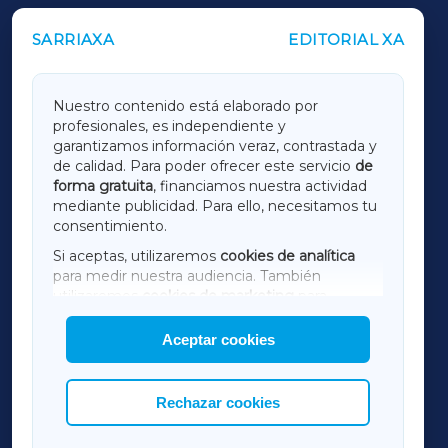
SARRIAXA
EDITORIAL XA
OUTROS PERIÓDICOS
GALICIAXA
Nuestro contenido está elaborado por
profesionales, es independiente y
LUGOXA
garantizamos información veraz, contrastada y
de calidad. Para poder ofrecer este servicio
de
forma gratuita
, financiamos nuestra actividad
TERRACHAXA
mediante publicidad. Para ello, necesitamos tu
consentimiento.
SARRIAXA
Si aceptas, utilizaremos
cookies de analítica
para medir nuestra audiencia. También
AMARIÑAXA
utilizaremos
cookies de marketing
para
mostrar publicidad de terceros.
Aceptar cookies
RIBEIRASACRAXA
Asimismo, puedes personalizar la elección de
las cookies que deseas permitir.
ACORUÑAXA
Rechazar cookies
FERROLXA