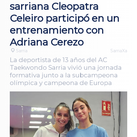
sarriana Cleopatra
Celeiro participó en un
entrenamiento con
Adriana Cerezo
Sarria
SarriaXa
La deportista de 13 años del AC
Taekwondo Sarria vivió una jornada
formativa junto a la subcampeona
olímpica y campeona de Europa