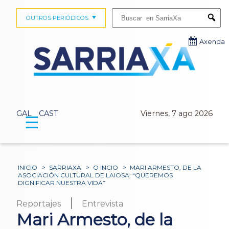
Buscar:
OUTROS PERIÓDICOS
Submi
Axenda
GAL
CAST
Viernes, 7 ago 2026
☰
INICIO
>
SARRIAXA
>
O INCIO
>
MARI ARMESTO, DE LA
ASOCIACIÓN CULTURAL DE LAIOSA: “QUEREMOS
DIGNIFICAR NUESTRA VIDA”
|
Reportajes
Entrevista
Mari Armesto, de la