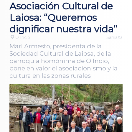
Asociación Cultural de
Laiosa: “Queremos
dignificar nuestra vida”
O Incio
SarriaXa
Mari Armesto, presidenta de la
Sociedad Cultural de Laiosa, de la
parroquia homónima de O Incio,
pone en valor el asociacionismo y la
cultura en las zonas rurales