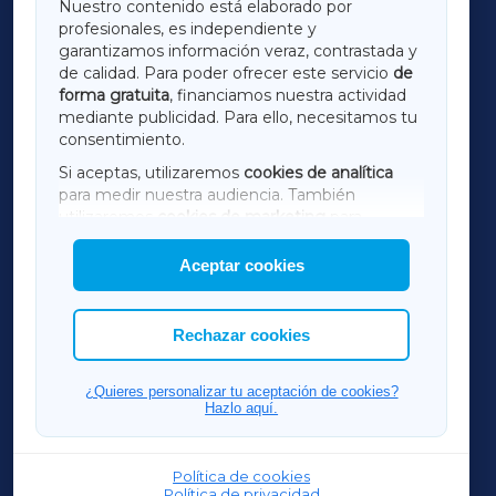
Nuestro contenido está elaborado por
profesionales, es independiente y
LUGOXA
garantizamos información veraz, contrastada y
de calidad. Para poder ofrecer este servicio
de
forma gratuita
, financiamos nuestra actividad
TERRACHAXA
mediante publicidad. Para ello, necesitamos tu
consentimiento.
SARRIAXA
Si aceptas, utilizaremos
cookies de analítica
para medir nuestra audiencia. También
AMARIÑAXA
utilizaremos
cookies de marketing
para
mostrar publicidad de terceros.
Aceptar cookies
RIBEIRASACRAXA
Asimismo, puedes personalizar la elección de
las cookies que deseas permitir.
ACORUÑAXA
Rechazar cookies
FERROLXA
¿Quieres personalizar tu aceptación de cookies?
Hazlo aquí.
OURENSEXA
Política de cookies
Política de privacidad