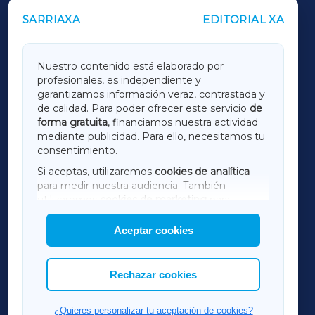
SARRIAXA
EDITORIAL XA
OUTROS PERIÓDICOS
GALICIAXA
Nuestro contenido está elaborado por
profesionales, es independiente y
LUGOXA
garantizamos información veraz, contrastada y
de calidad. Para poder ofrecer este servicio
de
forma gratuita
, financiamos nuestra actividad
TERRACHAXA
mediante publicidad. Para ello, necesitamos tu
consentimiento.
SARRIAXA
Si aceptas, utilizaremos
cookies de analítica
para medir nuestra audiencia. También
AMARIÑAXA
utilizaremos
cookies de marketing
para
mostrar publicidad de terceros.
Aceptar cookies
RIBEIRASACRAXA
Asimismo, puedes personalizar la elección de
las cookies que deseas permitir.
ACORUÑAXA
Rechazar cookies
FERROLXA
¿Quieres personalizar tu aceptación de cookies?