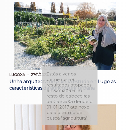
Estás a ver os
LUGOXA
27/11/2023
primeiros 48
Unha arquitecta de Alxeria estuda en Lugo as
resultados atopados
características da agricultura urbana
en SarriaXa e no
resto de cabeceiras
de GaliciaXa dende o
01-01-2017 ata hoxe
para o termo de
busca "agricultura"