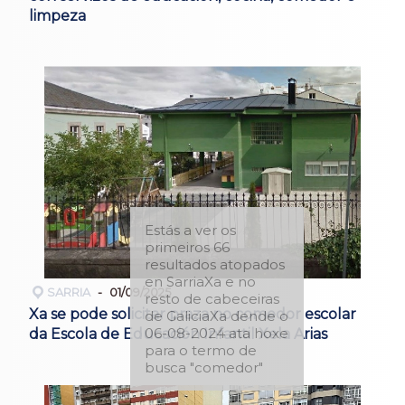
limpeza
Estás a ver os
primeiros 66
resultados atopados
en SarriaXa e no
SARRIA
01/09/2025
resto de cabeceiras
Xa se pode solicitar praza no comedor escolar
de GaliciaXa dende o
06-08-2024 ata hoxe
da Escola de Educación Infantil Xela Arias
para o termo de
busca "comedor"