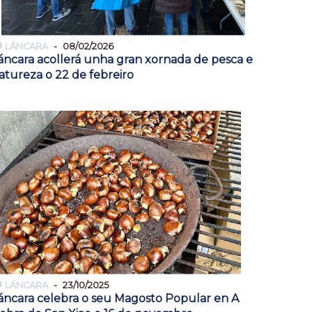
LÁNCARA
08/02/2026
áncara acollerá unha gran xornada de pesca e
atureza o 22 de febreiro
LÁNCARA
23/10/2025
áncara celebra o seu Magosto Popular en A