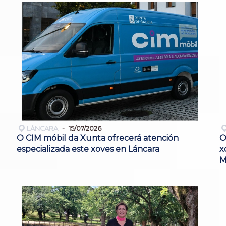
LÁNCARA
15/07/2026
O CIM móbil da Xunta ofrecerá atención
O
especializada este xoves en Láncara
x
M