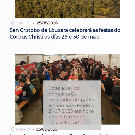
SAMOS
25/05/2026
San Cristobo de Lóuzara celebrará as festas do
Corpus Christi os días 29 e 30 de maio
Estás a ver os
primeiros 66
resultados atopados
en SarriaXa dende o
21-07-2025 ata hoxe
para o termo de
busca "festas"
SARRIA
25/05/2026