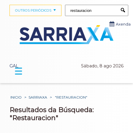
Buscar:
OUTROS PERIÓDICOS
Submi
Axenda
GAL
Sábado, 8 ago 2026
☰
INICIO
>
SARRIAXA
>
"RESTAURACION"
Resultados da Búsqueda:
"Restauracion"