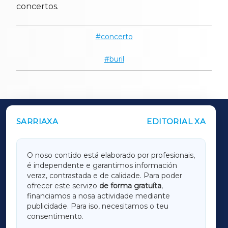
concertos.
concerto
buril
SARRIAXA
EDITORIAL XA
OUTROS PERIÓDICOS
GALICIAXA
O noso contido está elaborado por profesionais,
é independente e garantimos información
LUGOXA
veraz, contrastada e de calidade. Para poder
ofrecer este servizo
de forma gratuíta
,
financiamos a nosa actividade mediante
TERRACHAXA
publicidade. Para iso, necesitamos o teu
consentimento.
SARRIAXA