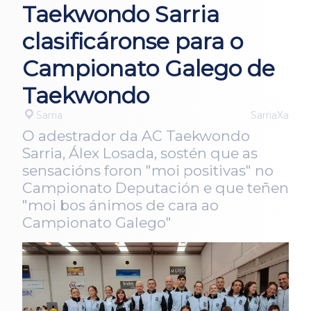
Taekwondo Sarria
clasificáronse para o
Campionato Galego de
Taekwondo
Sarria
SarriaXa
O adestrador da AC Taekwondo
Sarria, Álex Losada, sostén que as
sensacións foron "moi positivas" no
Campionato Deputación e que teñen
"moi bos ánimos de cara ao
Campionato Galego"