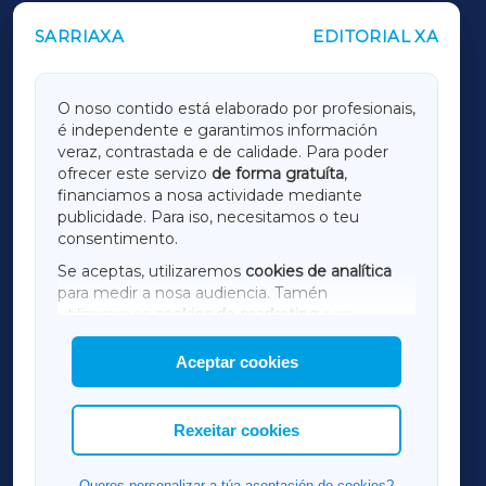
SARRIAXA
EDITORIAL XA
OUTROS PERIÓDICOS
GALICIAXA
O noso contido está elaborado por profesionais,
é independente e garantimos información
LUGOXA
veraz, contrastada e de calidade. Para poder
ofrecer este servizo
de forma gratuíta
,
financiamos a nosa actividade mediante
TERRACHAXA
publicidade. Para iso, necesitamos o teu
consentimento.
SARRIAXA
Se aceptas, utilizaremos
cookies de analítica
para medir a nosa audiencia. Tamén
AMARIÑAXA
utilizaremos
cookies de marketing
para
mostrar publicidade de terceiros.
Aceptar cookies
RIBEIRASACRAXA
Así mesmo, podes personalizar a elección das
cookies que desexas permitir.
ACORUÑAXA
Rexeitar cookies
FERROLXA
Queres personalizar a túa aceptación de cookies?