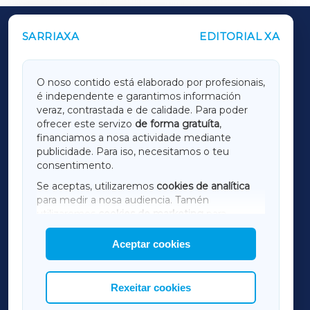
SARRIAXA
EDITORIAL XA
OUTROS PERIÓDICOS
GALICIAXA
O noso contido está elaborado por profesionais,
é independente e garantimos información
LUGOXA
veraz, contrastada e de calidade. Para poder
ofrecer este servizo
de forma gratuíta
,
financiamos a nosa actividade mediante
TERRACHAXA
publicidade. Para iso, necesitamos o teu
consentimento.
SARRIAXA
Se aceptas, utilizaremos
cookies de analítica
para medir a nosa audiencia. Tamén
AMARIÑAXA
utilizaremos
cookies de marketing
para
mostrar publicidade de terceiros.
Aceptar cookies
RIBEIRASACRAXA
Así mesmo, podes personalizar a elección das
cookies que desexas permitir.
ACORUÑAXA
Rexeitar cookies