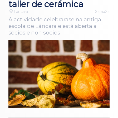
taller de cerámica
Láncara
SarriaXa
A actividade celebrarase na antiga
escola de Láncara e está aberta a
socios e non socios