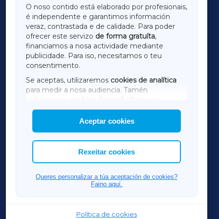
O noso contido está elaborado por profesionais,
é independente e garantimos información
LUGOXA
veraz, contrastada e de calidade. Para poder
ofrecer este servizo
de forma gratuíta
,
financiamos a nosa actividade mediante
TERRACHAXA
publicidade. Para iso, necesitamos o teu
consentimento.
SARRIAXA
Se aceptas, utilizaremos
cookies de analítica
para medir a nosa audiencia. Tamén
AMARIÑAXA
utilizaremos
cookies de marketing
para
mostrar publicidade de terceiros.
Aceptar cookies
RIBEIRASACRAXA
Así mesmo, podes personalizar a elección das
cookies que desexas permitir.
ACORUÑAXA
Rexeitar cookies
FERROLXA
Queres personalizar a túa aceptación de cookies?
Faino aquí.
OURENSEXA
Política de cookies