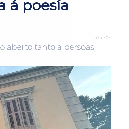
 á poesía
SarriaXa
vo aberto tanto a persoas