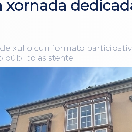
 xornada dedicada
 de xullo cun formato participati
 público asistente