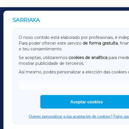
SARRIAXA
OUTROS PERIÓDICOS
GALICIAXA
LUGOX
O noso contido está elaborado por profesionais, é inde
Para poder ofrecer este servizo
de forma gratuíta
, fin
AMARIÑAXA
RIBEIR
o teu consentimento.
OURENSEXA
Se aceptas, utilizaremos
cookies de analítica
para medir
mostrar publicidade de terceiros.
Así mesmo, podes personalizar a elección das cookies 
F
I
H
Aceptar cookies
Queres personalizar a túa aceptación de cookies? Faino aqu