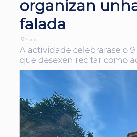
organizan unha
falada
Sarria
A actividade celebrarase o 9
que desexen recitar como ao