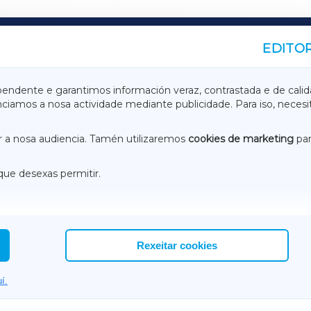
EDITOR
A
TERRACHAXA
pendente e garantimos información veraz, contrastada e de calid
anciamos a nosa actividade mediante publicidade. Para iso, neces
ASACRAXA
ACORUÑAXA
 a nosa audiencia. Tamén utilizaremos
cookies de marketing
par
que desexas permitir.
ACEBOOK
CONTACTO
NSTAGRAM
EMEROTECA
Rexeitar cookies
í.