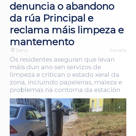
denuncia o abandono
da rúa Principal e
reclama máis limpeza e
mantemento
Sarria
SarriaXa
Os residentes aseguran que levan
máis dun ano sen servizos de
limpeza e critican o estado xeral da
zona, incluíndo papeleiras, maleza e
problemas na contorna da estación