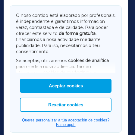
GALICIAXA
O noso contido está elaborado por profesionais,
é independente e garantimos información
LUGOXA
veraz, contrastada e de calidade. Para poder
ofrecer este servizo
de forma gratuíta
,
financiamos a nosa actividade mediante
TERRACHAXA
publicidade. Para iso, necesitamos o teu
consentimento.
SARRIAXA
Se aceptas, utilizaremos
cookies de analítica
para medir a nosa audiencia. Tamén
AMARIÑAXA
utilizaremos
cookies de marketing
para
mostrar publicidade de terceiros.
Aceptar cookies
RIBEIRASACRAXA
Así mesmo, podes personalizar a elección das
cookies que desexas permitir.
ACORUÑAXA
Rexeitar cookies
FERROLXA
Queres personalizar a túa aceptación de cookies?
Faino aquí.
OURENSEXA