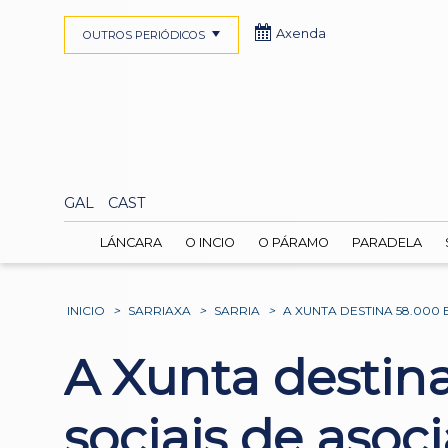
Axenda
OUTROS PERIÓDICOS
GAL
CAST
LÁNCARA
O INCIO
O PÁRAMO
PARADELA
INICIO
>
SARRIAXA
>
SARRIA
>
A XUNTA DESTINA 58.000
A Xunta destina
sociais de asoc