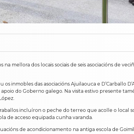
 na mellora dos locais sociais de seis asociacións de vec
itou os inmobles das asociacións Ajuilaouca e D’Carballo D
apoio do Goberno galego. Na visita estivo presente tamén
López.
raballos incluíron o peche do terreo que acolle o local s
mpla de acceso equipada cunha varanda.
tuacións de acondicionamento na antiga escola de Goimil