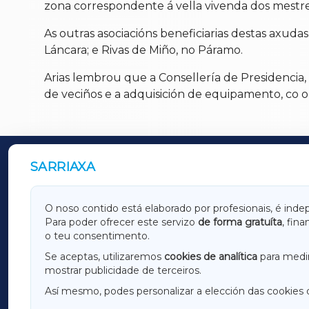
zona correspondente á vella vivenda dos mestres
As outras asociacións beneficiarias destas axuda
Láncara; e Rivas de Miño, no Páramo.
Arias lembrou que a Consellería de Presidencia,
de veciños e a adquisición de equipamento, co ob
SARRIAXA
OUTROS PERIÓDICOS
GALICIAXA
LUGOX
O noso contido está elaborado por profesionais, é inde
Para poder ofrecer este servizo
de forma gratuíta
, fin
AMARIÑAXA
RIBEIR
o teu consentimento.
OURENSEXA
Se aceptas, utilizaremos
cookies de analítica
para medir
mostrar publicidade de terceiros.
Así mesmo, podes personalizar a elección das cookies 