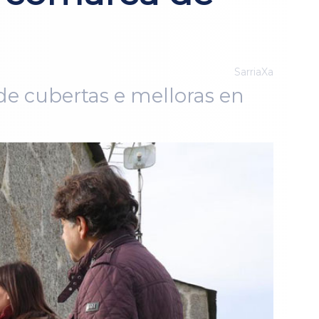
SarriaXa
 de cubertas e melloras en