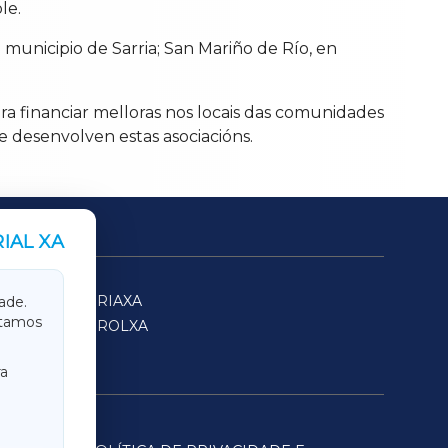
le.
 municipio de Sarria; San Mariño de Río, en
ra financiar melloras nos locais das comunidades
e desenvolven estas asociacións.
IAL XA
SARRIAXA
ade.
itamos
FERROLXA
a