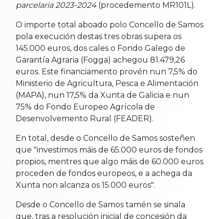
parcelaria 2023-2024
(procedemento MR101L).
O importe total aboado polo Concello de Samos
pola execución destas tres obras supera os
145.000 euros, dos cales o Fondo Galego de
Garantía Agraria (Fogga) achegou 81.479,26
euros. Este financiamento provén nun 7,5% do
Ministerio de Agricultura, Pesca e Alimentación
(MAPA), nun 17,5% da Xunta de Galicia e nun
75% do Fondo Europeo Agrícola de
Desenvolvemento Rural (FEADER).
En total, desde o Concello de Samos sosteñen
que "investimos máis de 65.000 euros de fondos
propios, mentres que algo máis de 60.000 euros
proceden de fondos europeos, e a achega da
Xunta non alcanza os 15.000 euros".
Desde o Concello de Samos tamén se sinala
que, tras a resolución inicial de concesión da