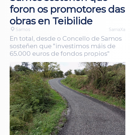
foron os promotores das
obras en Teibilide
Samos
SarriaXa
En total, desde o Concello de Samos
sosteñen que "investimos máis de
65.000 euros de fondos propios"