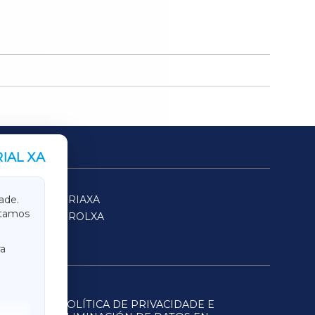
IAL XA
SARRIAXA
ade.
itamos
FERROLXA
a
POLÍTICA DE PRIVACIDADE E