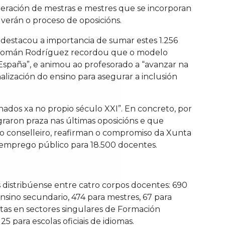
xeración de mestras e mestres que se incorporan
verán o proceso de oposicións.
destacou a importancia de sumar estes 1.256
, Román Rodríguez recordou que o modelo
España”, e animou ao profesorado a “avanzar na
lización do ensino para asegurar a inclusión
ados xa no propio século XXI”. En concreto, por
graron praza nas últimas oposicións e que
u o conselleiro, reafirman o compromiso da Xunta
 emprego público para 18.500 docentes.
s distribúense entre catro corpos docentes: 690
nsino secundario, 474 para mestres, 67 para
stas en sectores singulares de Formación
25 para escolas oficiais de idiomas.