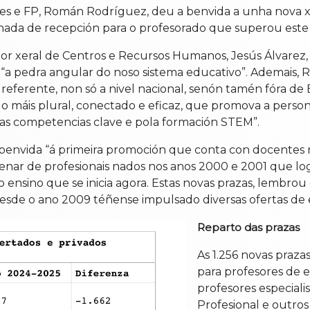
ades e FP, Román Rodríguez, deu a benvida a unha nova 
rnada de recepción para o profesorado que superou este 
or xeral de Centros e Recursos Humanos, Jesús Álvarez, 
 “a pedra angular do noso sistema educativo”. Ademais
eferente, non só a nivel nacional, senón tamén fóra de 
 máis plural, conectado e eficaz, que promova a persona
as competencias clave e pola formación STEM”.
 benvida “á primeira promoción que conta con docentes n
tenar de profesionais nados nos anos 2000 e 2001 que lo
 ensino que se inicia agora. Estas novas prazas, lembro
 desde o ano 2009 téñense impulsado diversas ofertas de
Reparto das prazas
As 1.256 novas praza
para profesores de e
profesores especiali
Profesional e outros 