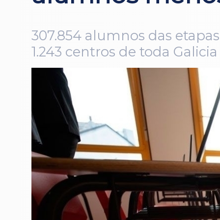
307.854 alumnos das etapas 
1.243 centros de toda Galicia