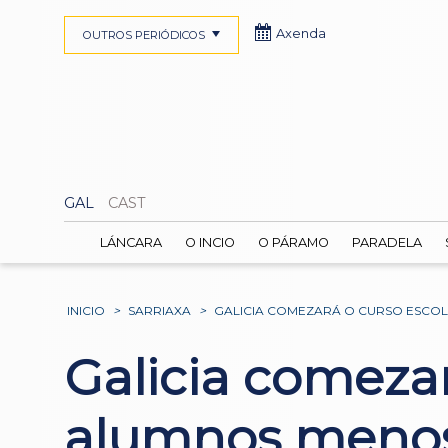
Axenda
OUTROS PERIÓDICOS
GAL
CAST
LÁNCARA
O INCIO
O PÁRAMO
PARADELA
INICIO
>
SARRIAXA
>
GALICIA COMEZARÁ O CURSO ESCOL
Galicia comezar
alumnos meno