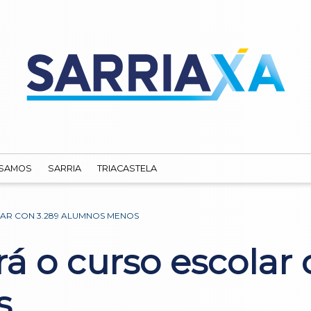
SAMOS
SARRIA
TRIACASTELA
AR CON 3.289 ALUMNOS MENOS
á o curso escolar 
s