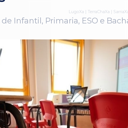
LugoXa | TerraChaXa | SarriaX
de Infantil, Primaria, ESO e Bac