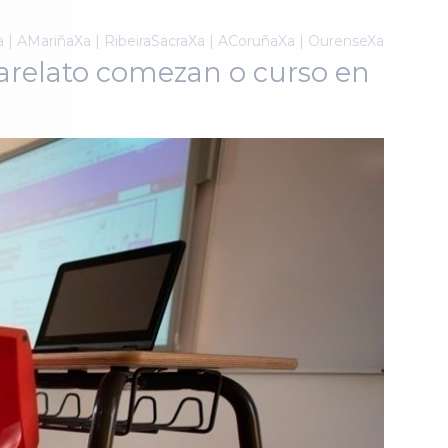
a | AMariñaXa | RibeiraSacraXa | ACoruñaXa | OurenseXa
harelato comezan o curso en