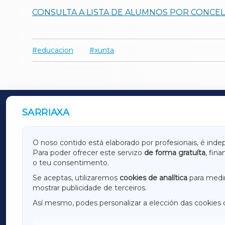
CONSULTA A LISTA DE ALUMNOS POR CONCE
educacion
xunta
SARRIAXA
OUTROS PERIÓDICOS
GALICIAXA
LUGOX
O noso contido está elaborado por profesionais, é inde
Para poder ofrecer este servizo
de forma gratuíta
, fin
AMARIÑAXA
RIBEIR
o teu consentimento.
OURENSEXA
Se aceptas, utilizaremos
cookies de analítica
para medir
mostrar publicidade de terceiros.
Así mesmo, podes personalizar a elección das cookies 
F