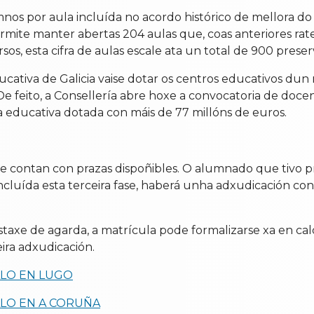
mnos por aula incluída no acordo histórico de mellora do
permite manter abertas 204 aulas que, coas anteriores rat
sos, esta cifra de aulas escale ata un total de 900 preser
ativa de Galicia vaise dotar os centros educativos dun
. De feito, a Consellería abre hoxe a convocatoria de do
 educativa dotada con máis de 77 millóns de euros.
que contan con prazas dispoñibles. O alumnado que tivo
oncluída esta terceira fase, haberá unha adxudicación c
 listaxe de agarda, a matrícula pode formalizarse xa en
ira adxudicación.
LLO EN LUGO
LLO EN A CORUÑA