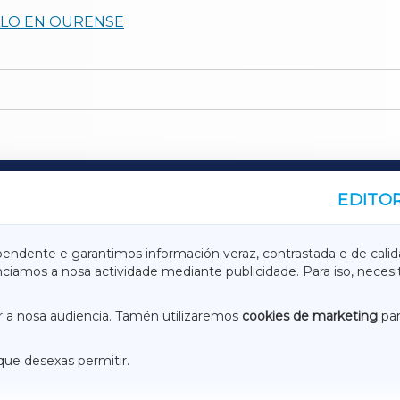
LLO EN OURENSE
EDITOR
A
TERRACHAXA
pendente e garantimos información veraz, contrastada e de calid
anciamos a nosa actividade mediante publicidade. Para iso, neces
ASACRAXA
ACORUÑAXA
 a nosa audiencia. Tamén utilizaremos
cookies de marketing
par
que desexas permitir.
ACEBOOK
CONTACTO