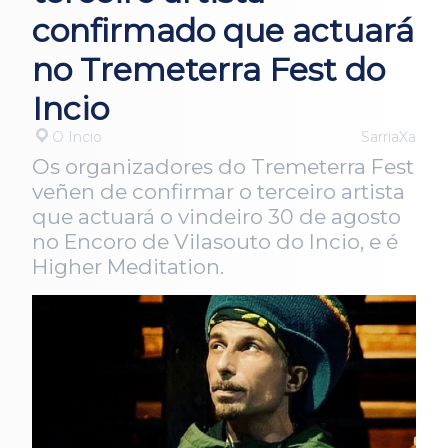
confirmado que actuará
no Tremeterra Fest do
Incio
O Incio
SarriaXa
Os organizadores do Tremeterra Fest
veñen de confirmar o terceiro artista
que actuará o vindeiro 30 de agosto
no Encoro de Vilasouto do Incio, e é
Higher Meditation.