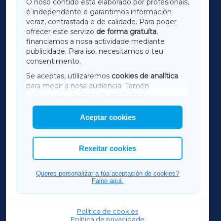
O noso contido está elaborado por profesionais,
é independente e garantimos información
LUGOXA
veraz, contrastada e de calidade. Para poder
ofrecer este servizo
de forma gratuíta
,
financiamos a nosa actividade mediante
TERRACHAXA
publicidade. Para iso, necesitamos o teu
consentimento.
SARRIAXA
Se aceptas, utilizaremos
cookies de analítica
para medir a nosa audiencia. Tamén
AMARIÑAXA
utilizaremos
cookies de marketing
para
mostrar publicidade de terceiros.
Aceptar cookies
RIBEIRASACRAXA
Así mesmo, podes personalizar a elección das
cookies que desexas permitir.
ACORUÑAXA
Rexeitar cookies
FERROLXA
Queres personalizar a túa aceptación de cookies?
Faino aquí.
OURENSEXA
Política de cookies
Política de privacidade