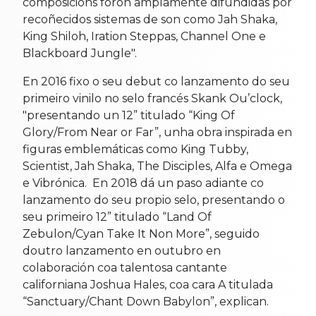
composicións foron amplamente difundidas por
recoñecidos sistemas de son como Jah Shaka,
King Shiloh, Iration Steppas, Channel One e
Blackboard Jungle".
En 2016 fixo o seu debut co lanzamento do seu
primeiro vinilo no selo francés Skank Ou’clock,
"presentando un 12” titulado “King Of
Glory/From Near or Far”, unha obra inspirada en
figuras emblemáticas como King Tubby,
Scientist, Jah Shaka, The Disciples, Alfa e Omega
e Vibrónica. En 2018 dá un paso adiante co
lanzamento do seu propio selo, presentando o
seu primeiro 12” titulado “Land Of
Zebulon/Cyan Take It Non More”, seguido
doutro lanzamento en outubro en
colaboración coa talentosa cantante
californiana Joshua Hales, coa cara A titulada
“Sanctuary/Chant Down Babylon”, explican.