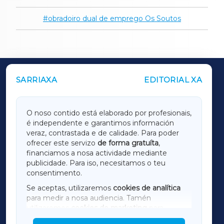
obradoiro dual de emprego Os Soutos
SARRIAXA
EDITORIAL XA
OUTROS PERIÓDICOS
GALICIAXA
O noso contido está elaborado por profesionais,
é independente e garantimos información
LUGOXA
veraz, contrastada e de calidade. Para poder
ofrecer este servizo
de forma gratuíta
,
financiamos a nosa actividade mediante
TERRACHAXA
publicidade. Para iso, necesitamos o teu
consentimento.
SARRIAXA
Se aceptas, utilizaremos
cookies de analítica
para medir a nosa audiencia. Tamén
AMARIÑAXA
utilizaremos
cookies de marketing
para
mostrar publicidade de terceiros.