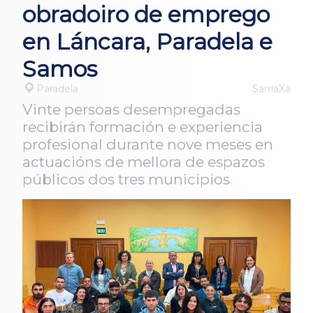
obradoiro de emprego
en Láncara, Paradela e
Samos
Paradela
SarriaXa
Vinte persoas desempregadas
recibirán formación e experiencia
profesional durante nove meses en
actuacións de mellora de espazos
públicos dos tres municipios