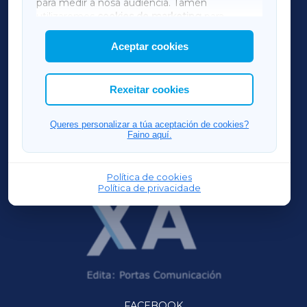
para medir a nosa audiencia. Tamén
AMARIÑAXA
utilizaremos
cookies de marketing
para
mostrar publicidade de terceiros.
Aceptar cookies
RIBEIRASACRAXA
Así mesmo, podes personalizar a elección das
cookies que desexas permitir.
ACORUÑAXA
Rexeitar cookies
FERROLXA
Queres personalizar a túa aceptación de cookies?
Faino aquí.
OURENSEXA
Política de cookies
Política de privacidade
FACEBOOK