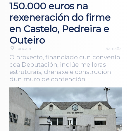
150.000 euros na
rexeneración do firme
en Castelo, Pedreira e
Outeiro
Láncara
SarriaXa
O proxecto, financiado cun convenio
coa Deputación, inclúe melloras
estruturais, drenaxe e construción
dun muro de contención