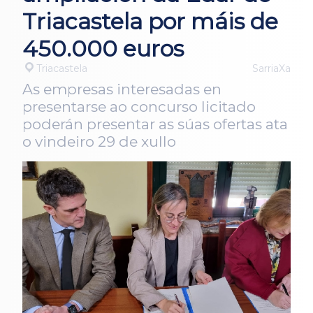
Triacastela por máis de
450.000 euros
Triacastela
SarriaXa
As empresas interesadas en
presentarse ao concurso licitado
poderán presentar as súas ofertas ata
o vindeiro 29 de xullo