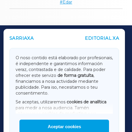
Edar
SARRIAXA
EDITORIAL XA
OUTROS PERIÓDICOS
GALICIAXA
O noso contido está elaborado por profesionais,
é independente e garantimos información
LUGOXA
veraz, contrastada e de calidade. Para poder
ofrecer este servizo
de forma gratuíta
,
financiamos a nosa actividade mediante
TERRACHAXA
publicidade. Para iso, necesitamos o teu
consentimento.
SARRIAXA
Se aceptas, utilizaremos
cookies de analítica
para medir a nosa audiencia. Tamén
AMARIÑAXA
utilizaremos
cookies de marketing
para
mostrar publicidade de terceiros.
Aceptar cookies
RIBEIRASACRAXA
Así mesmo, podes personalizar a elección das