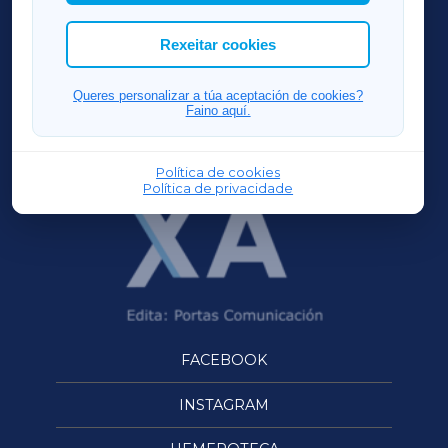
cookies que desexas permitir.
ACORUÑAXA
Rexeitar cookies
FERROLXA
Queres personalizar a túa aceptación de cookies?
Faino aquí.
OURENSEXA
Política de cookies
Política de privacidade
FACEBOOK
INSTAGRAM