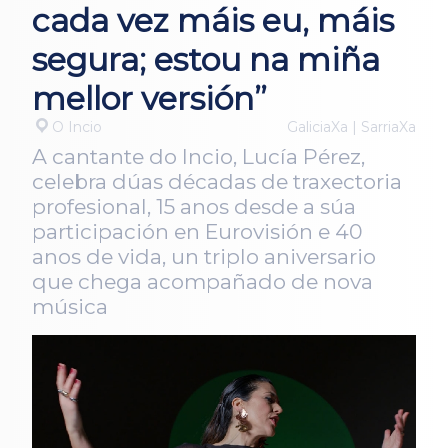
cada vez máis eu, máis
segura; estou na miña
mellor versión”
O Incio
GaliciaXa | SarriaXa
A cantante do Incio, Lucía Pérez,
celebra dúas décadas de traxectoria
profesional, 15 anos desde a súa
participación en Eurovisión e 40
anos de vida, un triplo aniversario
que chega acompañado de nova
música