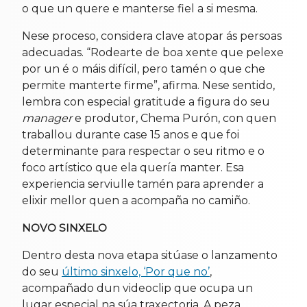
o que un quere e manterse fiel a si mesma.
Nese proceso, considera clave atopar ás persoas
adecuadas. “Rodearte de boa xente que pelexe
por un é o máis difícil, pero tamén o que che
permite manterte firme”, afirma. Nese sentido,
lembra con especial gratitude a figura do seu
manager
e produtor, Chema Purón, con quen
traballou durante case 15 anos e que foi
determinante para respectar o seu ritmo e o
foco artístico que ela quería manter. Esa
experiencia serviulle tamén para aprender a
elixir mellor quen a acompaña no camiño.
NOVO SINXELO
Dentro desta nova etapa sitúase o lanzamento
do seu
último sinxelo, ‘Por que no’
,
acompañado dun videoclip que ocupa un
lugar especial na súa traxectoria. A peza