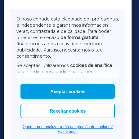
GALICIAXA
O noso contido está elaborado por profesionais,
é independente e garantimos información
LUGOXA
veraz, contrastada e de calidade. Para poder
ofrecer este servizo
de forma gratuíta
,
financiamos a nosa actividade mediante
TERRACHAXA
publicidade. Para iso, necesitamos o teu
consentimento.
SARRIAXA
Se aceptas, utilizaremos
cookies de analítica
para medir a nosa audiencia. Tamén
AMARIÑAXA
utilizaremos
cookies de marketing
para
mostrar publicidade de terceiros.
Aceptar cookies
RIBEIRASACRAXA
Así mesmo, podes personalizar a elección das
cookies que desexas permitir.
ACORUÑAXA
Rexeitar cookies
FERROLXA
Queres personalizar a túa aceptación de cookies?
Faino aquí.