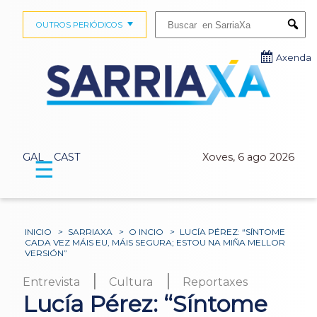
Buscar:
OUTROS PERIÓDICOS
Submi
Axenda
GAL
CAST
Xoves, 6 ago 2026
☰
INICIO
>
SARRIAXA
>
O INCIO
>
LUCÍA PÉREZ: “SÍNTOME
CADA VEZ MÁIS EU, MÁIS SEGURA; ESTOU NA MIÑA MELLOR
VERSIÓN”
|
|
Entrevista
Cultura
Reportaxes
Lucía Pérez: “Síntome