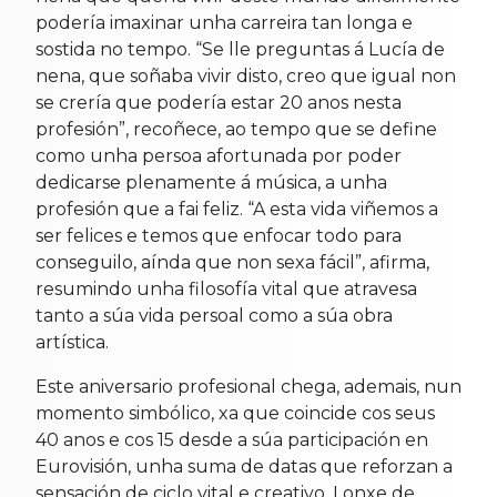
podería imaxinar unha carreira tan longa e
sostida no tempo. “Se lle preguntas á Lucía de
nena, que soñaba vivir disto, creo que igual non
se crería que podería estar 20 anos nesta
profesión”, recoñece, ao tempo que se define
como unha persoa afortunada por poder
dedicarse plenamente á música, a unha
profesión que a fai feliz. “A esta vida viñemos a
ser felices e temos que enfocar todo para
conseguilo, aínda que non sexa fácil”, afirma,
resumindo unha filosofía vital que atravesa
tanto a súa vida persoal como a súa obra
artística.
Este aniversario profesional chega, ademais, nun
momento simbólico, xa que coincide cos seus
40 anos e cos 15 desde a súa participación en
Eurovisión, unha suma de datas que reforzan a
sensación de ciclo vital e creativo. Lonxe de