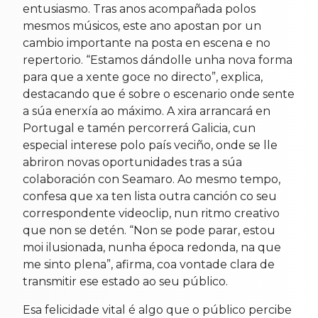
entusiasmo. Tras anos acompañada polos
mesmos músicos, este ano apostan por un
cambio importante na posta en escena e no
repertorio. “Estamos dándolle unha nova forma
para que a xente goce no directo”, explica,
destacando que é sobre o escenario onde sente
a súa enerxía ao máximo. A xira arrancará en
Portugal e tamén percorrerá Galicia, cun
especial interese polo país veciño, onde se lle
abriron novas oportunidades tras a súa
colaboración con Seamaro. Ao mesmo tempo,
confesa que xa ten lista outra canción co seu
correspondente videoclip, nun ritmo creativo
que non se detén. “Non se pode parar, estou
moi ilusionada, nunha época redonda, na que
me sinto plena”, afirma, coa vontade clara de
transmitir ese estado ao seu público.
Esa felicidade vital é algo que o público percibe