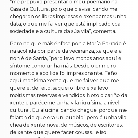
“me propuxo presentar o meu poemario na
Casa da Cultura, polo que o avisei cando me
chegaron os libros impresos e axendamos unha
data, o que me fai ver que está implicado coa
sociedade e a cultura da súa vila”, comenta.
Pero no que máis énfase pon a María Barrado é
na acollida por parte da veciñanza, xa que ela
non é de Sarria, “pero levo moitos anos aquí e
síntome como unha máis. Desde o primeiro
momento a acollida foi impresionante. Teño
aquí moitísima xente que me fai ver que me
quere e, de feito, saquei o libro e xa levo
moitísimas reservas e vendidos. Noto o cariño da
xente e paréceme unha vila riquísima a nivel
cultural. Eu alucinei cando cheguei porque me
falaran de que era un ‘pueblo’, pero é unha vila
chea de xente nova, de músicos, de escritores,
de xente que quere facer cousas... e iso