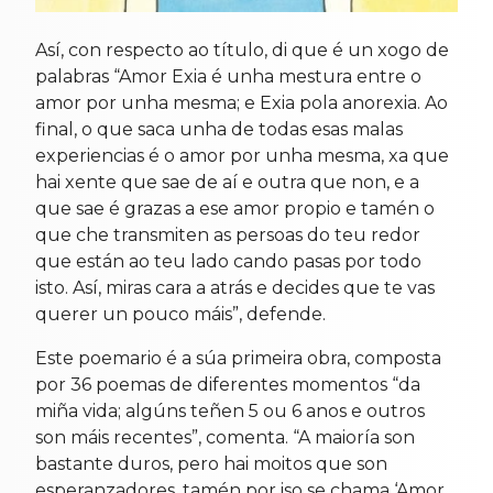
Así, con respecto ao título, di que é un xogo de
palabras “Amor Exia é unha mestura entre o
amor por unha mesma; e Exia pola anorexia. Ao
final, o que saca unha de todas esas malas
experiencias é o amor por unha mesma, xa que
hai xente que sae de aí e outra que non, e a
que sae é grazas a ese amor propio e tamén o
que che transmiten as persoas do teu redor
que están ao teu lado cando pasas por todo
isto. Así, miras cara a atrás e decides que te vas
querer un pouco máis”, defende.
Este poemario é a súa primeira obra, composta
por 36 poemas de diferentes momentos “da
miña vida; algúns teñen 5 ou 6 anos e outros
son máis recentes”, comenta. “A maioría son
bastante duros, pero hai moitos que son
esperanzadores, tamén por iso se chama ‘Amor