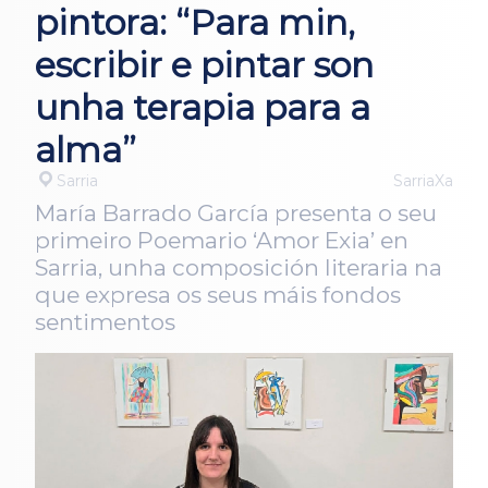
pintora: “Para min,
escribir e pintar son
unha terapia para a
alma”
Sarria
SarriaXa
María Barrado García presenta o seu
primeiro Poemario ‘Amor Exia’ en
Sarria, unha composición literaria na
que expresa os seus máis fondos
sentimentos