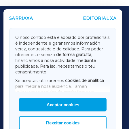
SARRIAXA
EDITORIAL XA
OUTROS PERIÓDICOS
GALICIAXA
O noso contido está elaborado por profesionais,
é independente e garantimos información
LUGOXA
veraz, contrastada e de calidade. Para poder
ofrecer este servizo
de forma gratuíta
,
financiamos a nosa actividade mediante
TERRACHAXA
publicidade. Para iso, necesitamos o teu
consentimento.
SARRIAXA
Se aceptas, utilizaremos
cookies de analítica
para medir a nosa audiencia. Tamén
AMARIÑAXA
utilizaremos
cookies de marketing
para
mostrar publicidade de terceiros.
Aceptar cookies
RIBEIRASACRAXA
Así mesmo, podes personalizar a elección das
cookies que desexas permitir.
ACORUÑAXA
Rexeitar cookies