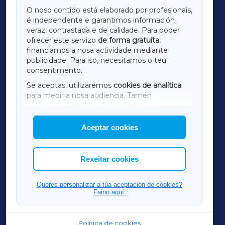
GALICIAXA
O noso contido está elaborado por profesionais,
é independente e garantimos información
LUGOXA
veraz, contrastada e de calidade. Para poder
ofrecer este servizo
de forma gratuíta
,
financiamos a nosa actividade mediante
TERRACHAXA
publicidade. Para iso, necesitamos o teu
consentimento.
SARRIAXA
Se aceptas, utilizaremos
cookies de analítica
para medir a nosa audiencia. Tamén
AMARIÑAXA
utilizaremos
cookies de marketing
para
mostrar publicidade de terceiros.
Aceptar cookies
RIBEIRASACRAXA
Así mesmo, podes personalizar a elección das
cookies que desexas permitir.
ACORUÑAXA
Rexeitar cookies
FERROLXA
Queres personalizar a túa aceptación de cookies?
Faino aquí.
OURENSEXA
Política de cookies