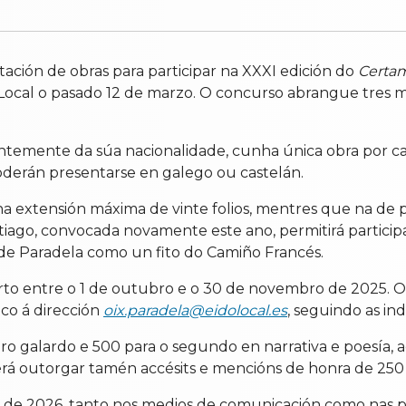
ación de obras para participar na XXXI edición do
Certam
ocal o pasado 12 de marzo. O concurso abrangue tres mo
temente da súa nacionalidade, cunha única obra por cate
oderán presentarse en galego ou castelán.
ha extensión máxima de vinte folios, mentres que na de 
iago, convocada novamente este ano, permitirá participa
 de Paradela como un fito do Camiño Francés.
o entre o 1 de outubro e o 30 de novembro de 2025. Os 
co á dirección
oix.paradela@eidolocal.es
, seguindo as ind
iro galardo e 500 para o segundo en narrativa e poesía,
á outorgar tamén accésits e mencións de honra de 250
io de 2026, tanto nos medios de comunicación como nas 