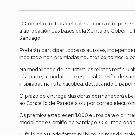
O Concello de Paradela abriu o prazo de present
a aprobación das bases pola Xunta de Goberno L
Santiago.
Poderán participar todos os autores, independen
inéditas e non premiadas noutros certames, e p
Na modalidade de narrativa, os relatos terán un
súa parte, a modalidade especial Camiño de Sant
inspiradas na ruta xacobea, destacando o papel
O prazo de entrega das obras permanecerá abert
ao Concello de Paradela ou por correo electróni
Os premios establecen 1.000 euros para o prime
modalidade Camiño de Santiago. O xurado poder
O fallo do xurado farase público no mes de ma