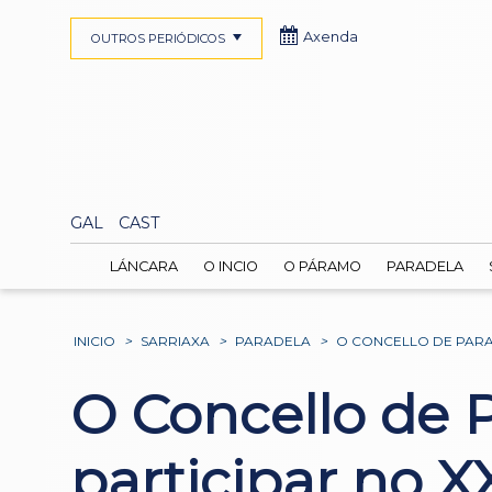
Axenda
OUTROS PERIÓDICOS
GAL
CAST
LÁNCARA
O INCIO
O PÁRAMO
PARADELA
INICIO
>
SARRIAXA
>
PARADELA
>
O CONCELLO DE PARA
O Concello de P
participar no X