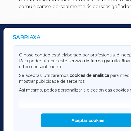
comunicarase persoalmente ás persoas gañadora
SARRIAXA
OUTROS PERIÓDICOS
GALICIAXA
LUGOX
O noso contido está elaborado por profesionais, é inde
Para poder ofrecer este servizo
de forma gratuíta
, fin
AMARIÑAXA
RIBEIR
o teu consentimento.
OURENSEXA
Se aceptas, utilizaremos
cookies de analítica
para medir
mostrar publicidade de terceiros.
Así mesmo, podes personalizar a elección das cookies 
F
I
H
Aceptar cookies