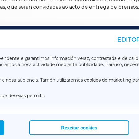
s, que serán convidadas ao acto de entrega de premios.
EDITOR
A
TERRACHAXA
pendente e garantimos información veraz, contrastada e de calid
anciamos a nosa actividade mediante publicidade. Para iso, neces
ASACRAXA
ACORUÑAXA
 a nosa audiencia. Tamén utilizaremos
cookies de marketing
par
que desexas permitir.
ACEBOOK
CONTACTO
NSTAGRAM
EMEROTECA
Rexeitar cookies