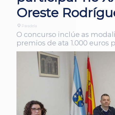
Oreste Rodrígu
Paradela
O concurso inclúe as modali
premios de ata 1.000 euros 