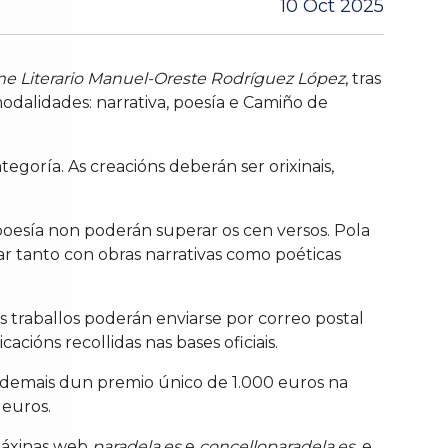
10 Oct 2025
e Literario Manuel-Oreste Rodríguez López
, tras
dalidades: narrativa, poesía e Camiño de
goría. As creacións deberán ser orixinais,
poesía non poderán superar os cen versos. Pola
r tanto con obras narrativas como poéticas
traballos poderán enviarse por correo postal
icacións recollidas nas bases oficiais.
 ademais dun premio único de 1.000 euros na
 euros.
páxinas web
paradela.es
e
concelloparadela.es
, e