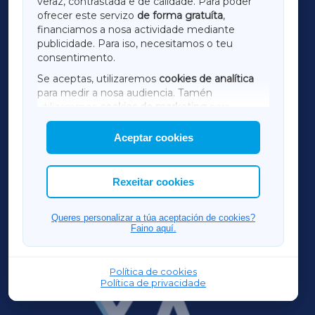
veraz, contrastada e de calidade. Para poder
ofrecer este servizo
de forma gratuíta
,
financiamos a nosa actividade mediante
TERRACHAXA
publicidade. Para iso, necesitamos o teu
consentimento.
SARRIAXA
Se aceptas, utilizaremos
cookies de analítica
para medir a nosa audiencia. Tamén
AMARIÑAXA
utilizaremos
cookies de marketing
para
mostrar publicidade de terceiros.
Aceptar cookies
RIBEIRASACRAXA
Así mesmo, podes personalizar a elección das
cookies que desexas permitir.
ACORUÑAXA
Rexeitar cookies
FERROLXA
Queres personalizar a túa aceptación de cookies?
Faino aquí.
OURENSEXA
Política de cookies
Política de privacidade