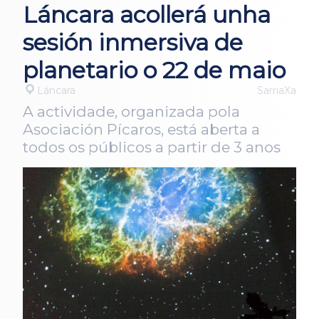
Láncara acollerá unha
sesión inmersiva de
planetario o 22 de maio
Láncara
SarriaXa
A actividade, organizada pola
Asociación Pícaros, está aberta a
todos os públicos a partir de 3 anos