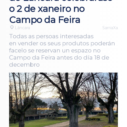
o 2 de xaneiro no
Campo da Feira
Láncara
SarriaXa
Todas as persoas interesadas
en vender os seus produtos poderán
facelo se reservan un espazo no
Campo da Feira antes do día 18 de
decembro