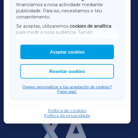
financiamos a nosa actividade mediante
TERRACHAXA
publicidade. Para iso, necesitamos o teu
consentimento.
SARRIAXA
Se aceptas, utilizaremos
cookies de analítica
para medir a nosa audiencia. Tamén
AMARIÑAXA
utilizaremos
cookies de marketing
para
mostrar publicidade de terceiros.
Aceptar cookies
RIBEIRASACRAXA
Así mesmo, podes personalizar a elección das
cookies que desexas permitir.
ACORUÑAXA
Rexeitar cookies
FERROLXA
Queres personalizar a túa aceptación de cookies?
Faino aquí.
OURENSEXA
Política de cookies
Política de privacidade