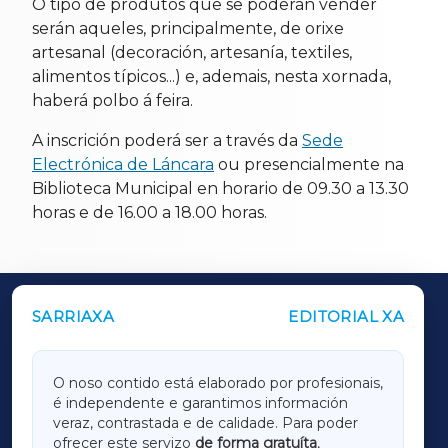
O tipo de produtos que se poderán vender
serán aqueles, principalmente, de orixe
artesanal (decoración, artesanía, textiles,
alimentos típicos...) e, ademais, nesta xornada,
haberá polbo á feira.
A inscrición poderá ser a través da
Sede
Electrónica de Láncara
ou presencialmente na
Biblioteca Municipal en horario de 09.30 a 13.30
horas e de 16.00 a 18.00 horas.
SARRIAXA
EDITORIAL XA
OUTROS PERIÓDICOS
GALICIAXA
O noso contido está elaborado por profesionais,
é independente e garantimos información
LUGOXA
veraz, contrastada e de calidade. Para poder
ofrecer este servizo
de forma gratuíta
,