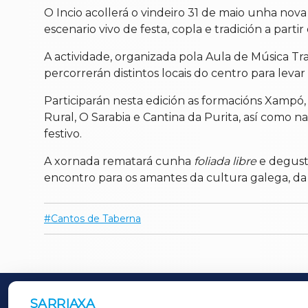
O
Incio
acollerá
o
vindeiro
31
de
maio
unha
nov
escenario
vivo
de
festa,
copla
e
tradición
a
partir
A
actividade,
organizada
pola
Aula
de
Música
Tr
percorrerán
distintos
locais
do
centro
para
levar
Participarán
nesta
edición
as
formacións
Xampó
Rural,
O
Sarabia
e
Cantina
da
Purita,
así
como
n
festivo.
A
xornada
rematará
cunha
foliada
libre
e
degust
encontro
para
os
amantes
da
cultura
galega,
d
Cantos de Taberna
SARRIAXA
OUTROS PERIÓDICOS