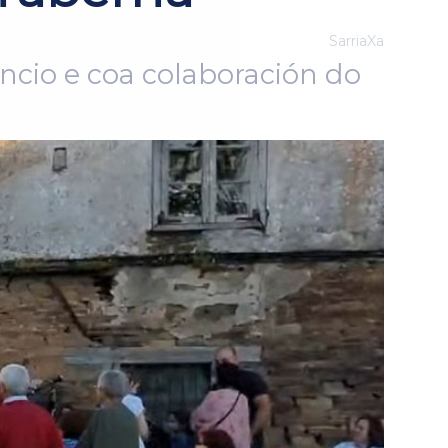
SarriaXa
Incio e coa colaboración do