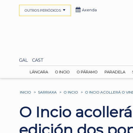
Axenda
OUTROS PERIÓDICOS
GAL
CAST
LÁNCARA
O INCIO
O PÁRAMO
PARADELA
INICIO
>
SARRIAXA
>
O INCIO
>
O INCIO ACOLLERÁ O VI
O Incio acoller
edición dos po