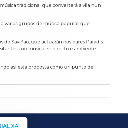
música
tradicional
que
converterá
a
vila
nun
á
a
varios
grupos
de
música
popular
que
os
do
Saviñao,
que
actuarán
nos
bares
Paradís
isitantes
con
música
en
directo
e
ambiente
ando
así
esta
proposta
como
un
punto
de
IAL XA