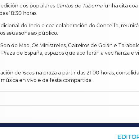
a
edición
dos
populares
Cantos
de
Taberna
,
unha
cita
coa
das
18:
30
horas.
adicional
do
Incio
e
coa
colaboración
do
Concello,
reunir
os
seus
sons
ao
público.
,
Son
do
Mao,
Os
Ministreles,
Gaiteiros
de
Goián
e
Tarabel
a
Praza
de
España,
espazos
que
acollerán
a
veciñanza
e
v
ación
de
iscos
na
praza
a
partir
das
21:
00
horas,
consolid
a
música
en
vivo
e
da
festa
compartida.
EDITOR