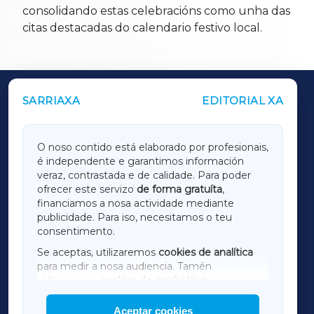
consolidando estas celebracións como unha das
citas destacadas do calendario festivo local.
SARRIAXA
EDITORIAL XA
OUTROS PERIÓDICOS
GALICIAXA
O noso contido está elaborado por profesionais,
é independente e garantimos información
LUGOXA
veraz, contrastada e de calidade. Para poder
ofrecer este servizo
de forma gratuíta
,
financiamos a nosa actividade mediante
TERRACHAXA
publicidade. Para iso, necesitamos o teu
consentimento.
SARRIAXA
Se aceptas, utilizaremos
cookies de analítica
para medir a nosa audiencia. Tamén
AMARIÑAXA
utilizaremos
cookies de marketing
para
mostrar publicidade de terceiros.
Aceptar cookies