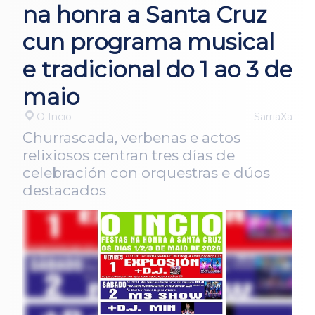
na honra a Santa Cruz
cun programa musical
e tradicional do 1 ao 3 de
maio
O Incio
SarriaXa
Churrascada, verbenas e actos
relixiosos centran tres días de
celebración con orquestras e dúos
destacados