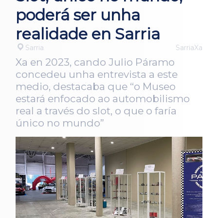
poderá ser unha
realidade en Sarria
Sarria
SarriaXa
Xa en 2023, cando Julio Páramo
concedeu unha entrevista a este
medio, destacaba que “o Museo
estará enfocado ao automobilismo
real a través do slot, o que o faría
único no mundo”