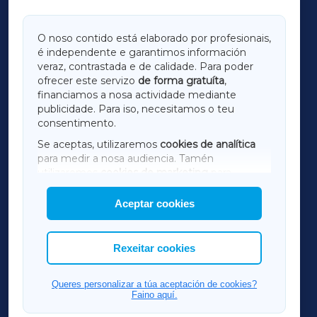
GALICIAXA
O noso contido está elaborado por profesionais,
é independente e garantimos información
LUGOXA
veraz, contrastada e de calidade. Para poder
ofrecer este servizo
de forma gratuíta
,
financiamos a nosa actividade mediante
TERRACHAXA
publicidade. Para iso, necesitamos o teu
consentimento.
SARRIAXA
Se aceptas, utilizaremos
cookies de analítica
para medir a nosa audiencia. Tamén
AMARIÑAXA
utilizaremos
cookies de marketing
para
mostrar publicidade de terceiros.
Aceptar cookies
RIBEIRASACRAXA
Así mesmo, podes personalizar a elección das
cookies que desexas permitir.
ACORUÑAXA
Rexeitar cookies
FERROLXA
Queres personalizar a túa aceptación de cookies?
Faino aquí.
OURENSEXA