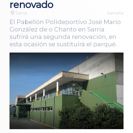
renovado
Sarria
SarriaXa
El Pabellón Polideportivo José Mario
González de o Chanto en Sarria
sufrirá una segunda renovación, en
esta ocasión se sustituirá el parqué.