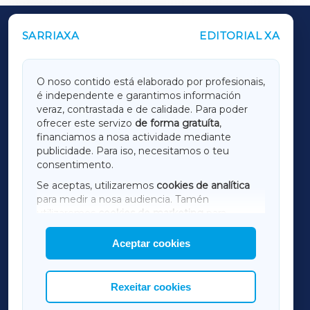
SARRIAXA
EDITORIAL XA
OUTROS PERIÓDICOS
GALICIAXA
O noso contido está elaborado por profesionais,
é independente e garantimos información
LUGOXA
veraz, contrastada e de calidade. Para poder
ofrecer este servizo
de forma gratuíta
,
financiamos a nosa actividade mediante
TERRACHAXA
publicidade. Para iso, necesitamos o teu
consentimento.
SARRIAXA
Se aceptas, utilizaremos
cookies de analítica
para medir a nosa audiencia. Tamén
AMARIÑAXA
utilizaremos
cookies de marketing
para
mostrar publicidade de terceiros.
Aceptar cookies
RIBEIRASACRAXA
Así mesmo, podes personalizar a elección das
cookies que desexas permitir.
ACORUÑAXA
Rexeitar cookies