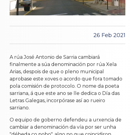
26 Feb 2021
A rúa José Antonio de Sarria cambiará
finalmente a súa denominación por rúa Xela
Arias, despois de que o pleno municipal
aprobase este xoves o acordo que fora tomado
pola comisión de protocolo. O nome da poeta
sarriana, á que este ano se lle dedica o Día das
Letras Galegas, incorpórase así ao rueiro
sarriano.
O equipo de goberno defendeu a urxencia de
cambiar a denominación da vía por ser unha
"débeda co pobo", algo no que coincidiron