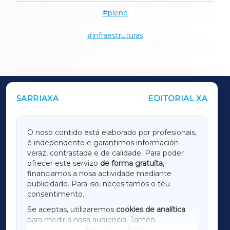
pleno
infraestruturas
SARRIAXA
EDITORIAL XA
OUTROS PERIÓDICOS
GALICIAXA
O noso contido está elaborado por profesionais,
é independente e garantimos información
LUGOXA
veraz, contrastada e de calidade. Para poder
ofrecer este servizo
de forma gratuíta
,
financiamos a nosa actividade mediante
TERRACHAXA
publicidade. Para iso, necesitamos o teu
consentimento.
SARRIAXA
Se aceptas, utilizaremos
cookies de analítica
para medir a nosa audiencia. Tamén
AMARIÑAXA
utilizaremos
cookies de marketing
para