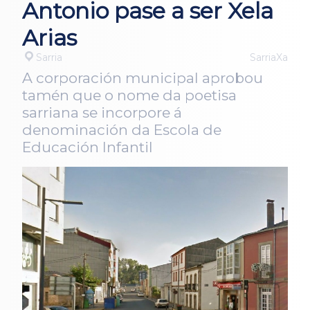
Antonio pase a ser Xela
Arias
Sarria
SarriaXa
A corporación municipal aprobou
tamén que o nome da poetisa
sarriana se incorpore á
denominación da Escola de
Educación Infantil