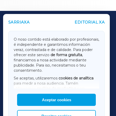
SARRIAXA
EDITORIAL XA
OUTROS PERIÓDICOS
GALICIAXA
O noso contido está elaborado por profesionais,
é independente e garantimos información
LUGOXA
veraz, contrastada e de calidade. Para poder
ofrecer este servizo
de forma gratuíta
,
financiamos a nosa actividade mediante
TERRACHAXA
publicidade. Para iso, necesitamos o teu
consentimento.
SARRIAXA
Se aceptas, utilizaremos
cookies de analítica
para medir a nosa audiencia. Tamén
AMARIÑAXA
utilizaremos
cookies de marketing
para
mostrar publicidade de terceiros.
Aceptar cookies
RIBEIRASACRAXA
Así mesmo, podes personalizar a elección das
cookies que desexas permitir.
ACORUÑAXA