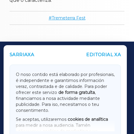
que o caracteriza.
Tremeterra Fest
SARRIAXA
EDITORIAL XA
OUTROS PERIÓDICOS
GALICIAXA
O noso contido está elaborado por profesionais,
é independente e garantimos información
LUGOXA
veraz, contrastada e de calidade. Para poder
ofrecer este servizo
de forma gratuíta
,
financiamos a nosa actividade mediante
TERRACHAXA
publicidade. Para iso, necesitamos o teu
consentimento.
SARRIAXA
Se aceptas, utilizaremos
cookies de analítica
para medir a nosa audiencia. Tamén
AMARIÑAXA
utilizaremos
cookies de marketing
para