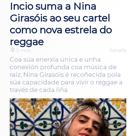
Incio suma a Nina
Girasóis ao seu cartel
como nova estrela do
reggae
O Incio
SarriaXa
Coa súa enerxía única e unha
conexión profunda coa música de
raíz, Nina Girasóis é recoñecida pola
súa capacidade para vivir o reggae a
través de cada liña