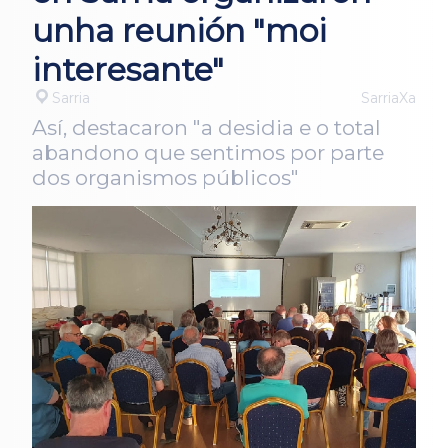
unha reunión "moi
interesante"
Sarria
SarriaXa
Así, destacaron "a desidia e o total
abandono que sentimos por parte
dos organismos públicos"