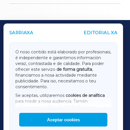
SARRIAXA
EDITORIAL XA
OUTROS PERIÓDICOS
GALICIAXA
O noso contido está elaborado por profesionais,
é independente e garantimos información
LUGOXA
veraz, contrastada e de calidade. Para poder
ofrecer este servizo
de forma gratuíta
,
financiamos a nosa actividade mediante
TERRACHAXA
publicidade. Para iso, necesitamos o teu
consentimento.
SARRIAXA
Se aceptas, utilizaremos
cookies de analítica
para medir a nosa audiencia. Tamén
AMARIÑAXA
utilizaremos
cookies de marketing
para
mostrar publicidade de terceiros.
Aceptar cookies
RIBEIRASACRAXA
Así mesmo, podes personalizar a elección das
cookies que desexas permitir.