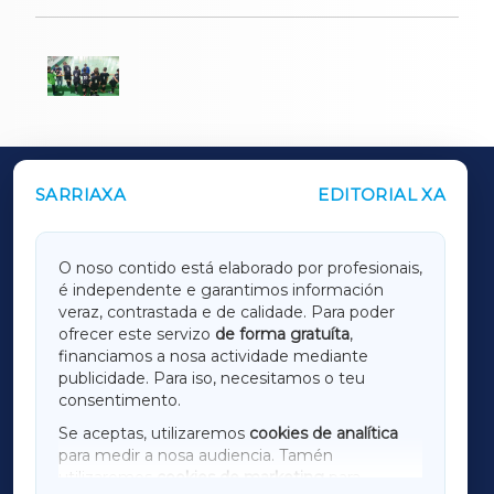
SARRIAXA
EDITORIAL XA
OUTROS PERIÓDICOS
GALICIAXA
O noso contido está elaborado por profesionais,
é independente e garantimos información
LUGOXA
veraz, contrastada e de calidade. Para poder
ofrecer este servizo
de forma gratuíta
,
financiamos a nosa actividade mediante
TERRACHAXA
publicidade. Para iso, necesitamos o teu
consentimento.
SARRIAXA
Se aceptas, utilizaremos
cookies de analítica
para medir a nosa audiencia. Tamén
AMARIÑAXA
utilizaremos
cookies de marketing
para