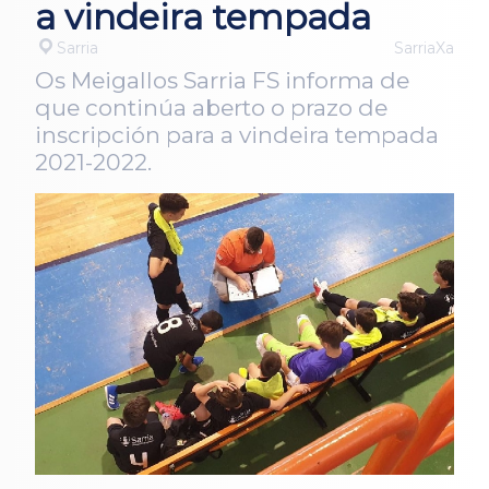
a vindeira tempada
Sarria
SarriaXa
Os Meigallos Sarria FS informa de
que continúa aberto o prazo de
inscripción para a vindeira tempada
2021-2022.