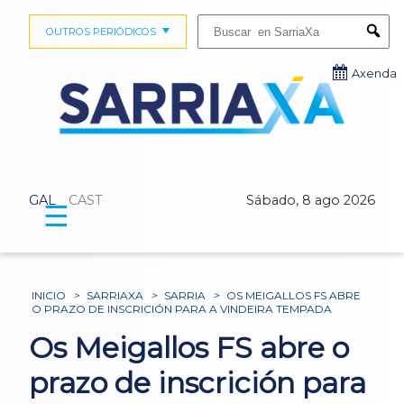
Buscar:
OUTROS PERIÓDICOS
Submi
Axenda
GAL
CAST
Sábado, 8 ago 2026
☰
INICIO
>
SARRIAXA
>
SARRIA
>
OS MEIGALLOS FS ABRE
O PRAZO DE INSCRICIÓN PARA A VINDEIRA TEMPADA
Os Meigallos FS abre o
prazo de inscrición para