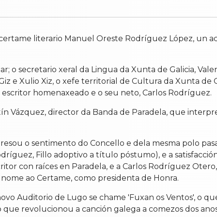
certame literario Manuel Oreste Rodríguez López, un a
ar; o secretario xeral da Lingua da Xunta de Galicia, V
e Xulio Xiz, o xefe territorial de Cultura da Xunta de 
o escritor homenaxeado e o seu neto, Carlos Rodríguez.
ín Vázquez, director da Banda de Paradela, que interpr
expresou o sentimento do Concello e dela mesma polo p
dríguez, Fillo adoptivo a título póstumo), e a satisfacci
escritor con raíces en Paradela, e a Carlos Rodríguez Ot
dá nome ao Certame, como presidenta de Honra.
o novo Auditorio de Lugo se chame 'Fuxan os Ventos', 
po que revolucionou a canción galega a comezos dos anos