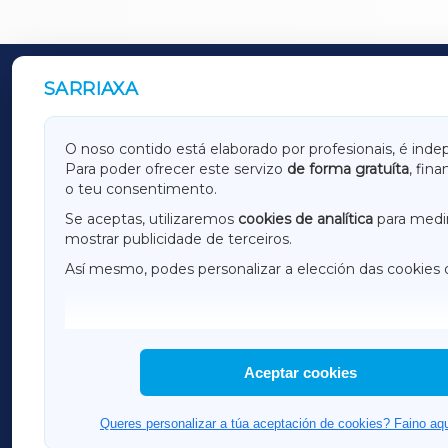
SARRIAXA
OUTROS PERIÓDICOS
GALICIAXA
LUGOX
O noso contido está elaborado por profesionais, é inde
Para poder ofrecer este servizo
de forma gratuíta
, fin
AMARIÑAXA
RIBEIR
o teu consentimento.
OURENSEXA
Se aceptas, utilizaremos
cookies de analítica
para medir
mostrar publicidade de terceiros.
Así mesmo, podes personalizar a elección das cookies 
F
I
H
Aceptar cookies
Queres personalizar a túa aceptación de cookies? Faino aqu