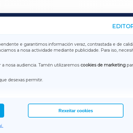
EDITOR
A
TERRACHAXA
pendente e garantimos información veraz, contrastada e de calid
anciamos a nosa actividade mediante publicidade. Para iso, neces
ASACRAXA
ACORUÑAXA
 a nosa audiencia. Tamén utilizaremos
cookies de marketing
par
que desexas permitir.
ACEBOOK
CONTACTO
NSTAGRAM
EMEROTECA
Rexeitar cookies
í.