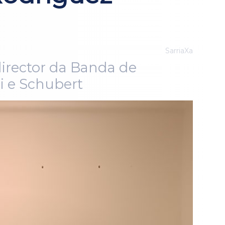
SarriaXa
director da Banda de
i e Schubert