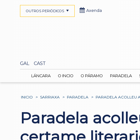
Axenda
OUTROS PERIÓDICOS
GAL
CAST
LÁNCARA
O INCIO
O PÁRAMO
PARADELA
INICIO
>
SARRIAXA
>
PARADELA
>
PARADELA ACOLLEU A
Paradela acoll
certame litera