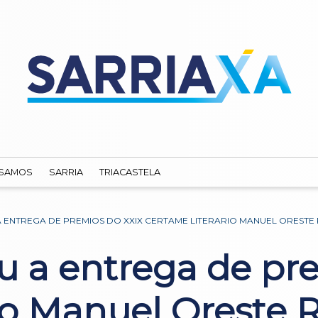
SAMOS
SARRIA
TRIACASTELA
 ENTREGA DE PREMIOS DO XXIX CERTAME LITERARIO MANUEL ORESTE
eu a entrega de pr
rio Manuel Oreste 