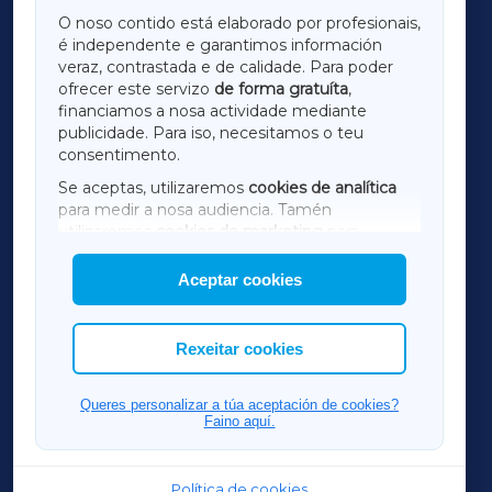
GALICIAXA
O noso contido está elaborado por profesionais,
é independente e garantimos información
LUGOXA
veraz, contrastada e de calidade. Para poder
ofrecer este servizo
de forma gratuíta
,
financiamos a nosa actividade mediante
TERRACHAXA
publicidade. Para iso, necesitamos o teu
consentimento.
SARRIAXA
Se aceptas, utilizaremos
cookies de analítica
para medir a nosa audiencia. Tamén
AMARIÑAXA
utilizaremos
cookies de marketing
para
mostrar publicidade de terceiros.
Aceptar cookies
RIBEIRASACRAXA
Así mesmo, podes personalizar a elección das
cookies que desexas permitir.
ACORUÑAXA
Rexeitar cookies
FERROLXA
Queres personalizar a túa aceptación de cookies?
Faino aquí.
OURENSEXA
Política de cookies