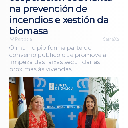
na prevención de
incendios e xestión da
biomasa
Paradela
SarriaXa
O municipio forma parte do
convenio público que promove a
limpeza das faixas secundarias
próximas ás vivendas