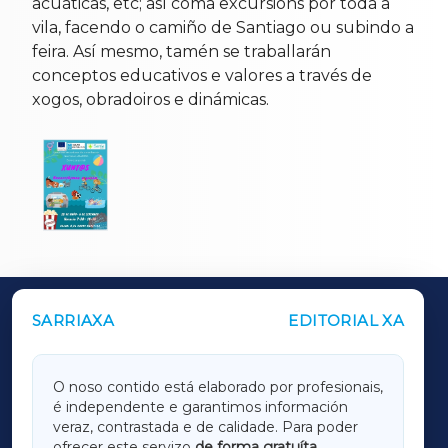
acuáticas, etc; así coma excursións por toda a
vila, facendo o camiño de Santiago ou subindo a
feira. Así mesmo, tamén se traballarán
conceptos educativos e valores a través de
xogos, obradoiros e dinámicas.
SARRIAXA
EDITORIAL XA
OUTROS PERIÓDICOS
GALICIAXA
O noso contido está elaborado por profesionais,
é independente e garantimos información
LUGOXA
veraz, contrastada e de calidade. Para poder
ofrecer este servizo
de forma gratuíta
,