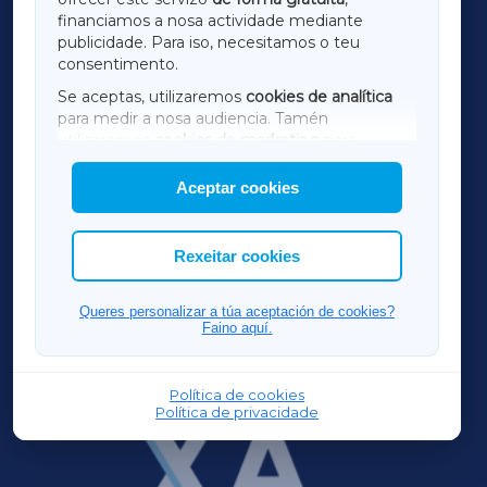
financiamos a nosa actividade mediante
TERRACHAXA
publicidade. Para iso, necesitamos o teu
consentimento.
SARRIAXA
Se aceptas, utilizaremos
cookies de analítica
para medir a nosa audiencia. Tamén
AMARIÑAXA
utilizaremos
cookies de marketing
para
mostrar publicidade de terceiros.
Aceptar cookies
RIBEIRASACRAXA
Así mesmo, podes personalizar a elección das
cookies que desexas permitir.
ACORUÑAXA
Rexeitar cookies
FERROLXA
Queres personalizar a túa aceptación de cookies?
Faino aquí.
OURENSEXA
Política de cookies
Política de privacidade