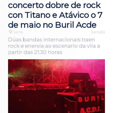
concerto dobre de rock
con Titano e Atávico o 7
de maio no Buril Acde
Sarria
SarriaXa
Dúas bandas internacionais traen
rock e enerxía ao escenario da vila a
partir das 21:30 horas