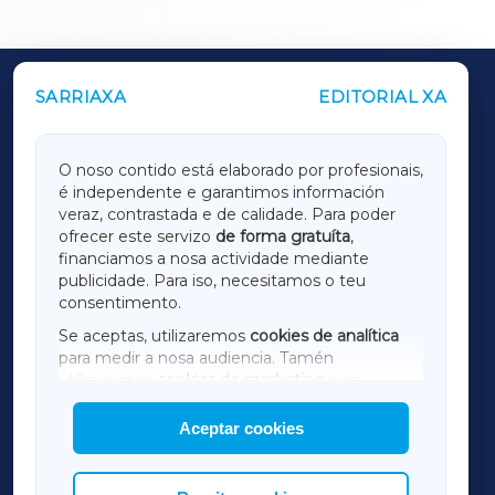
SARRIAXA
EDITORIAL XA
OUTROS PERIÓDICOS
GALICIAXA
O noso contido está elaborado por profesionais,
é independente e garantimos información
LUGOXA
veraz, contrastada e de calidade. Para poder
ofrecer este servizo
de forma gratuíta
,
financiamos a nosa actividade mediante
TERRACHAXA
publicidade. Para iso, necesitamos o teu
consentimento.
SARRIAXA
Se aceptas, utilizaremos
cookies de analítica
para medir a nosa audiencia. Tamén
AMARIÑAXA
utilizaremos
cookies de marketing
para
mostrar publicidade de terceiros.
Aceptar cookies
RIBEIRASACRAXA
Así mesmo, podes personalizar a elección das
cookies que desexas permitir.
ACORUÑAXA