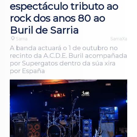
espectáculo tributo ao
rock dos anos 80 ao
Buril de Sarria
Sarria
SarriaXa
A banda actuará o 1 de outubro no
recinto da A.C.D.E. Buril acompañada
por Supergatos dentro da súa xira
por España