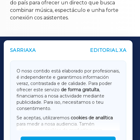
do país para ofrecer un directo que busca
combinar música, espectáculo e unha forte
conexión cos asistentes.
SARRIAXA
EDITORIAL XA
OUTROS PERIÓDICOS
GALICIAXA
O noso contido está elaborado por profesionais,
é independente e garantimos información
LUGOXA
veraz, contrastada e de calidade. Para poder
ofrecer este servizo
de forma gratuíta
,
financiamos a nosa actividade mediante
TERRACHAXA
publicidade. Para iso, necesitamos o teu
consentimento.
SARRIAXA
Se aceptas, utilizaremos
cookies de analítica
para medir a nosa audiencia. Tamén
AMARIÑAXA
utilizaremos
cookies de marketing
para
mostrar publicidade de terceiros.