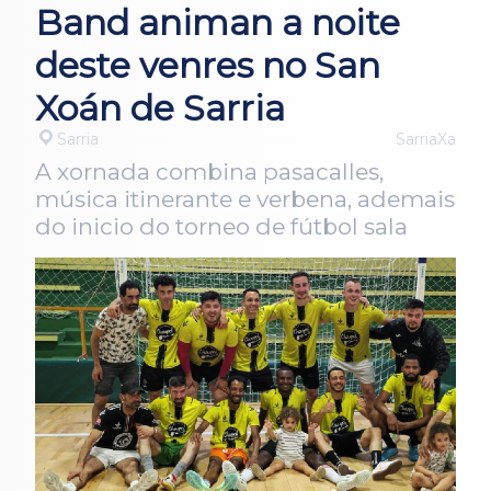
Band animan a noite
deste venres no San
Xoán de Sarria
Sarria
SarriaXa
A xornada combina pasacalles,
música itinerante e verbena, ademais
do inicio do torneo de fútbol sala