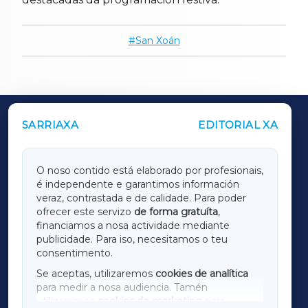
San Xoán
SARRIAXA
EDITORIAL XA
OUTROS PERIÓDICOS
GALICIAXA
O noso contido está elaborado por profesionais,
é independente e garantimos información
LUGOXA
veraz, contrastada e de calidade. Para poder
ofrecer este servizo
de forma gratuíta
,
financiamos a nosa actividade mediante
TERRACHAXA
publicidade. Para iso, necesitamos o teu
consentimento.
SARRIAXA
Se aceptas, utilizaremos
cookies de analítica
para medir a nosa audiencia. Tamén
AMARIÑAXA
utilizaremos
cookies de marketing
para