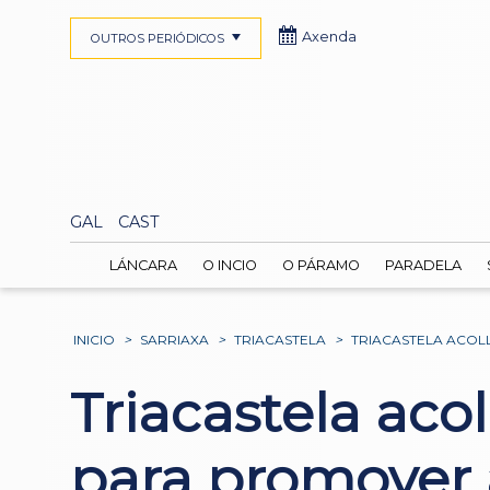
Axenda
OUTROS PERIÓDICOS
GAL
CAST
LÁNCARA
O INCIO
O PÁRAMO
PARADELA
INICIO
>
SARRIAXA
>
TRIACASTELA
>
TRIACASTELA ACOL
Triacastela acol
para promover 