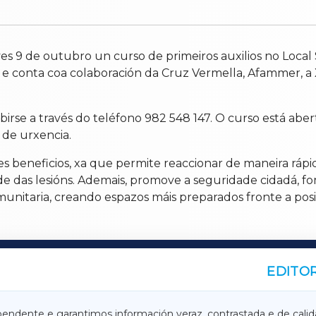
ves 9 de outubro un curso de primeiros auxilios no Local 
 e conta coa colaboración da Cruz Vermella, Afammer, a X
ibirse a través do teléfono 982 548 147. O curso está abe
 de urxencia.
es beneficios, xa que permite reaccionar de maneira rápi
ade das lesións. Ademais, promove a seguridade cidadá, fo
omunitaria, creando espazos máis preparados fronte a pos
EDITOR
A
TERRACHAXA
pendente e garantimos información veraz, contrastada e de calid