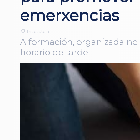
emerxencias
Triacastela
A formación, organizada no 
horario de tarde