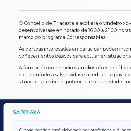
O Concello de Triacastela acollerá o vindeiro xo
desenvolverase en horario de 16:00 a 21:00 horas
marco do programa Corresponsables.
As persoas interesadas en participar poden inscr
coñecementos básicos para actuar en situacións
A formación en primeiros auxilios ofrece múltipl
contribuíndo a salvar vidas e a reducir a gravid
situacións de risco e potencia a solidariedade c
SARRIAXA
OUTROS PERIÓDICOS
GALICIAXA
LUGOX
O noso contido está elaborado por profesionais, é inde