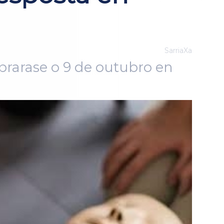
SarriaXa
brarase o 9 de outubro en