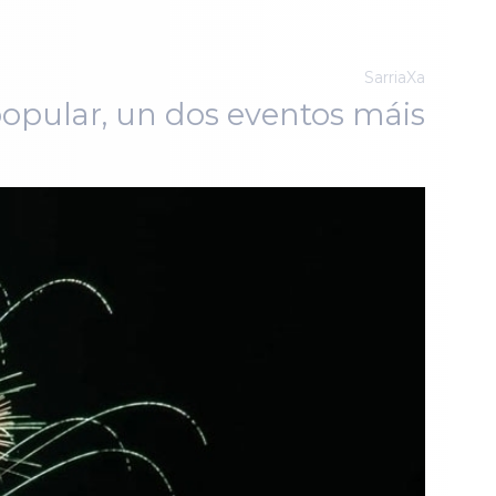
SarriaXa
popular, un dos eventos máis