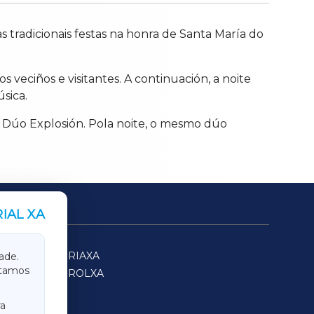
as tradicionais festas na honra de Santa María do
 veciños e visitantes. A continuación, a noite
sica.
o Dúo Explosión. Pola noite, o mesmo dúo
IAL XA
SARRIAXA
ade.
itamos
FERROLXA
a