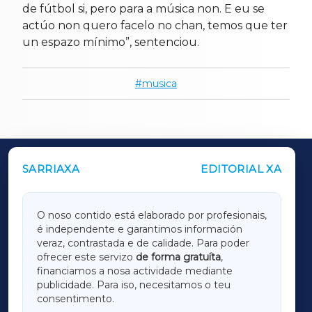
de fútbol si, pero para a música non. E eu se
actúo non quero facelo no chan, temos que ter
un espazo mínimo”, sentenciou.
musica
SARRIAXA
EDITORIAL XA
OUTROS PERIÓDICOS
GALICIAXA
O noso contido está elaborado por profesionais,
é independente e garantimos información
LUGOXA
veraz, contrastada e de calidade. Para poder
ofrecer este servizo
de forma gratuíta
,
financiamos a nosa actividade mediante
TERRACHAXA
publicidade. Para iso, necesitamos o teu
consentimento.
SARRIAXA