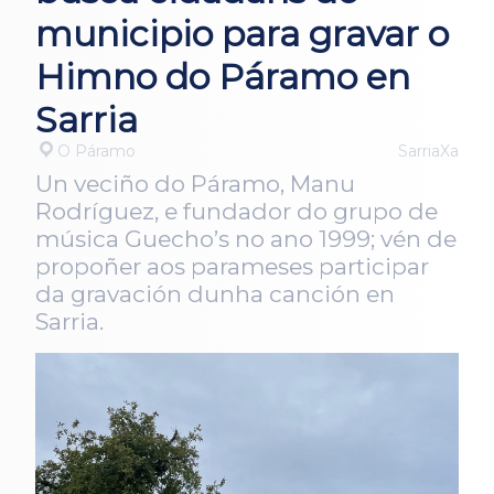
municipio para gravar o
Himno do Páramo en
Sarria
O Páramo
SarriaXa
Un veciño do Páramo, Manu
Rodríguez, e fundador do grupo de
música Guecho’s no ano 1999; vén de
propoñer aos parameses participar
da gravación dunha canción en
Sarria.