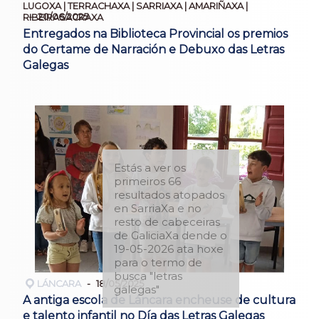
LUGOXA | TERRACHAXA | SARRIAXA | AMARIÑAXA |
20/06/2025
RIBEIRASACRAXA
Entregados na Biblioteca Provincial os premios
do Certame de Narración e Debuxo das Letras
Galegas
Estás a ver os
primeiros 66
resultados atopados
en SarriaXa e no
resto de cabeceiras
de GaliciaXa dende o
19-05-2026 ata hoxe
para o termo de
busca "letras
LÁNCARA
18/05/2025
galegas"
A antiga escola de Láncara encheuse de cultura
e talento infantil no Día das Letras Galegas