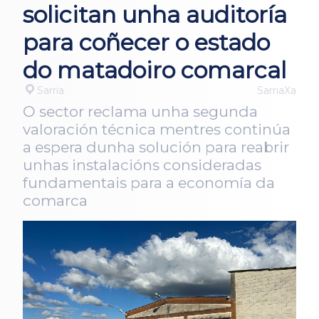
solicitan unha auditoría
para coñecer o estado
do matadoiro comarcal
Sarria
SarriaXa
O sector reclama unha segunda
valoración técnica mentres continúa
a espera dunha solución para reabrir
unhas instalacións consideradas
fundamentais para a economía da
comarca