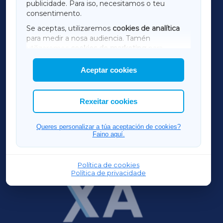
publicidade. Para iso, necesitamos o teu
consentimento.
SARRIAXA
Se aceptas, utilizaremos
cookies de analítica
para medir a nosa audiencia. Tamén
AMARIÑAXA
utilizaremos
cookies de marketing
para
mostrar publicidade de terceiros.
Aceptar cookies
RIBEIRASACRAXA
Así mesmo, podes personalizar a elección das
cookies que desexas permitir.
ACORUÑAXA
Rexeitar cookies
FERROLXA
Queres personalizar a túa aceptación de cookies?
Faino aquí.
OURENSEXA
Política de cookies
Política de privacidade